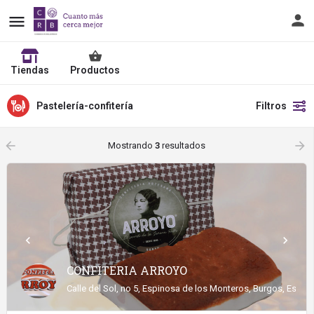
Tiendas
Productos
Pastelería-confitería
Filtros
arrow_backward
arrow_forward
Mostrando
3
resultados
CONFITERIA ARROYO
Calle del Sol, no 5, Espinosa de los Monteros, Burgos, Españ